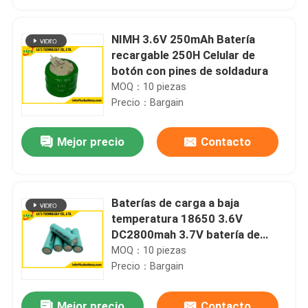
NIMH 3.6V 250mAh Batería
recargable 250H Celular de
botón con pines de soldadura
MOQ：10 piezas
Precio：Bargain
Mejor precio
Contacto
Baterías de carga a baja
Hogar
temperatura 18650 3.6V
DC2800mah 3.7V batería de
iones de litio HL18650V
MOQ：10 piezas
Productos
Precio：Bargain
Sobre nosotros
Mejor precio
Contacto