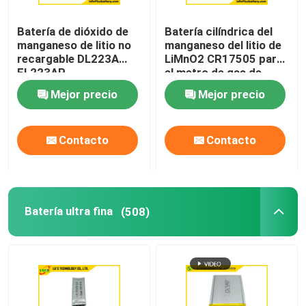
Batería de dióxido de
Batería cilíndrica del
manganeso de litio no
manganeso del litio de
recargable DL223A
LiMnO2 CR17505 para
EL223AP
el metro de gas de
agua
Mejor precio
Mejor precio
Contacto
Contacto
Batería ultra fina
(508)