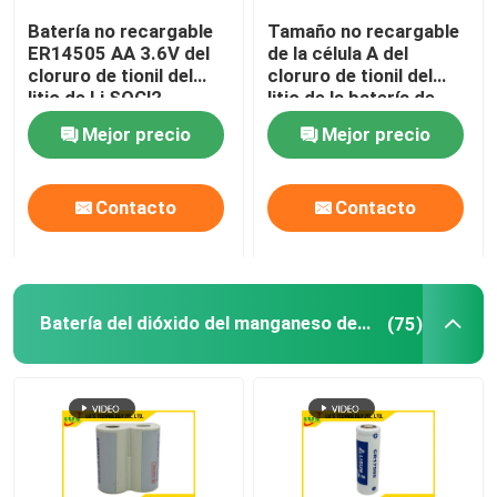
Batería no recargable
Tamaño no recargable
Batería alcalina de 1,5 voltios
ER14505 AA 3.6V del
de la célula A del
cloruro de tionil del
cloruro de tionil del
litio de Li SOCl2
litio de la batería de
ER17505 3.6V 3.6Ah
accesorios de la batería
Mejor precio
Mejor precio
Fuente de corriente continua de la CA
Contacto
Contacto
Batería del dióxido del manganeso del litio
(75)