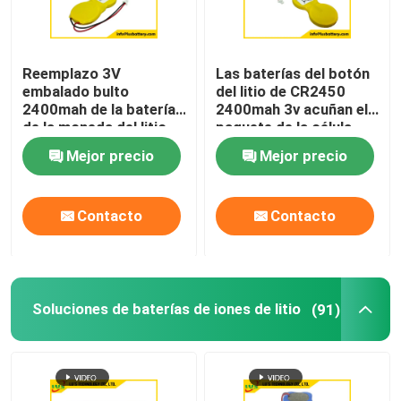
Reemplazo 3V
Las baterías del botón
embalado bulto
del litio de CR2450
2400mah de la batería
2400mah 3v acuñan el
de la moneda del litio
paquete de la célula
de CR2450 4P
para las etiquetas
Mejor precio
Mejor precio
inteligentes
Contacto
Contacto
Soluciones de baterías de iones de litio
(91)