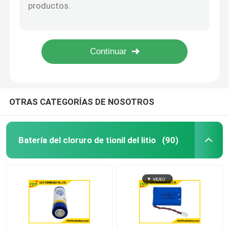
Baterías del lipo de la batería 3.7v 1000mah del polímero de litio LP603450 para la recepción del OEM/del ODM de la tableta
Batería recargable amistosa del polímero de litio de Eco para las baterías video audios del lipo de los dispositivos LP652535 3.7v
Batería ultra fina
Peso ligero de la batería recargable 800mah Pl652540 de la batería 3,7 V del reemplazo de la batería de LP652540 3,7 V 800mah Lipo
batería de litio recargable de la batería 3,7 V 3000mah de la tableta de la batería LP894464 del polímero de litio de 3.7V 3000mah
Botón de la pila del litio
La batería de ión de litio recargable de la batería 3.7v 11000mah del polímero de litio LP5080140 modificó los terminales para requisitos particulares
Soluciones de baterías de iones de litio
OTRAS CATEGORÍAS DE NOSOTROS
Batería recargable del polímero de litio
Batería del cloruro de tionil del litio
(90)
PCM de la batería
Cargadores de batería de litio
1,2 batería recargable de V