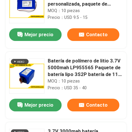
personalizada, paquete de
baterías lipo 3S1P de 11,1
MOQ：10 piezas
voltios 10 Ah
Precio：USD 9.5 - 15
Mejor precio
Contacto
Batería de polímero de litio 3.7V
5000mah LP955565 Paquete de
batería lipo 3S2P batería de 11
voltios 10AH
MOQ：10 piezas
Precio：USD 35 - 40
Mejor precio
Contacto
3.7V 3000mah batería