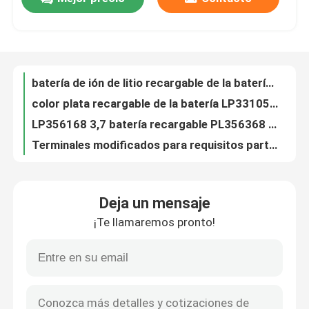
Pequeñas baterías de ión de litio 3.7v 60mah de la célula de batería del polímero de litio de LP104040 3.7V 60mah pl104040 para el sistema de seguimiento
Célula ambiental del lipo de la batería de litio de la batería 210mah Li Po 203040 de los teléfonos móviles de la batería del polímero de litio 3.7V LP203040
Viaje de la fábrica
Pilas de batería recargables del polímero de litio de la batería LP251020 de la batería de litio 3.7V 20 Mah Lipo
Batería recargable del polímero de litio de LP301020 30mah ninguna salida ningún fuego
batería de ión de litio recargable de la batería LP301030 del polímero de litio de 3.7V 60mah pequeña para los productos de la electrónica
Control de calidad
color plata recargable de la batería LP331055 del polímero de litio de 3.7v 120mah
LP356168 3,7 batería recargable PL356368 del lipo de la batería de la batería 3,7 V 1900mah de Lipo de voltio con los alambres/conector
Éntrenos en contacto con
Terminales modificados para requisitos particulares batería recargable del polímero de litio de LP401230 100mah
Batería de litio de la batería de ión de litio recargable PL402025 de la batería 3,7 V 150mah LP402025 del polímero de Li pequeña
Noticias
Batería recargable recargable 250mah LP402035 de la batería 3,7 V del polímero de la ión de litio de la batería 250mah de PL402035 Lipo
Deja un mensaje
Batería de litio recargable ligera de la batería 2P 3.7V 1700mah del polímero de litio LP502460
Casos
¡Te llamaremos pronto!
Baterías recargables del político del li de la batería 3.7V 400mah PL502535 del polímero de litio LP502535
LP504050 OEM/ODM de la batería del lipo de la batería LP504050 del polímero li-ion de la batería recargable 3,7 V 1500mah disponible
Batería del cloruro de tionil del litio
batería de litio recargable de la batería 3.7v LP554050 del polímero de litio 1000mah para el jugador MP3/MP4/el coche GPS
Célula de la batería recargable 3.7v del batería li-ion 603443 de la batería recargable 3,7 V 850mah del polímero de la ión de litio LP603443
Batería del dióxido del manganeso del litio