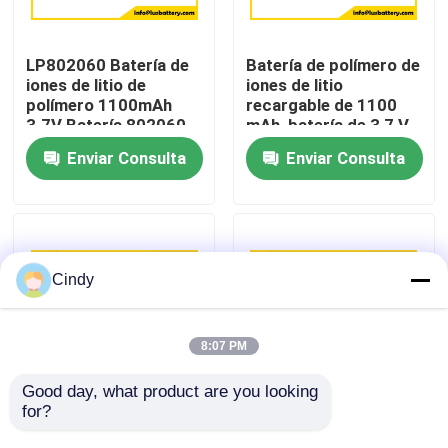
Viaje de la fábrica
LP802060 Batería de
Batería de polímero de
iones de litio de
iones de litio
polímero 1100mAh
recargable de 1100
Control de calidad
3.7V Batería 802060
mAh, batería de 3,7 V,
célula de iones de litio
batería lipo LP802060
Enviar Consulta
Enviar Consulta
Éntrenos en contacto con
Noticias
Cindy
Casos
8:07 PM
Batería del cloruro de tionil del litio
Good day, what product are you looking 
for?
Batería recargable de
Paquete de baterías
iones de litio
de iones de litio de
Batería del dióxido del manganeso del litio