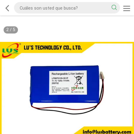
2
/
5