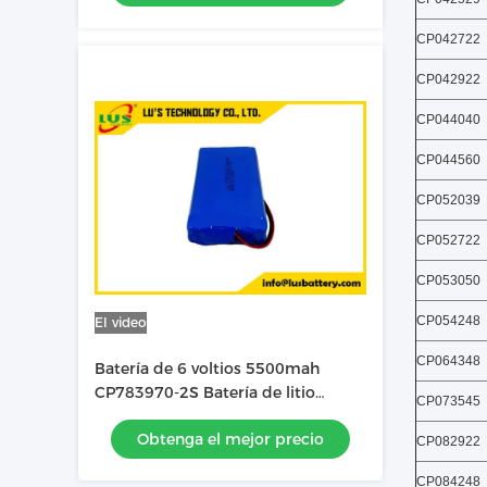
CP042722
CP042922
CP044040
CP044560
CP052039
CP052722
CP053050
CP054248
El video
CP064348
Batería de 6 voltios 5500mah
CP783970-2S Batería de litio
CP073545
personalizada
Obtenga el mejor precio
CP082922
CP084248