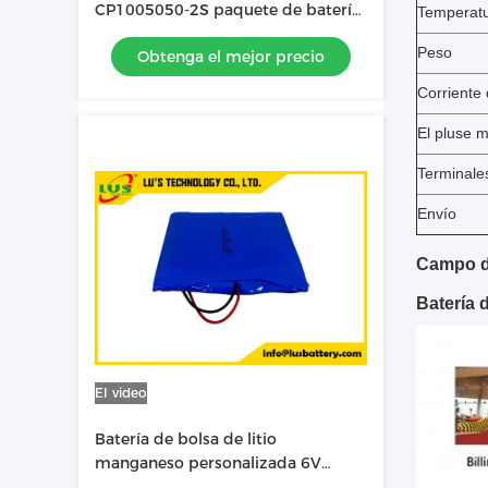
CP1005050-2S paquete de batería
Temperat
primaria de litio personalizado
Peso
Obtenga el mejor precio
Corriente
El pluse 
Terminale
Envío
Campo d
Batería 
El video
Batería de bolsa de litio
manganeso personalizada 6V
5500mah batería de celda delgada