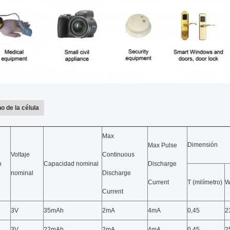
o de la célula
Max
Dimensión
Max Pulse
Voltaje
Continuous
o
Capacidad nominal
Discharge
nominal
Discharge
Current
T (milímetro)
W
Current
3V
35mAh
2mA
4mA
0,45
2
3V
22mAh
2mA
4mA
0,45
2