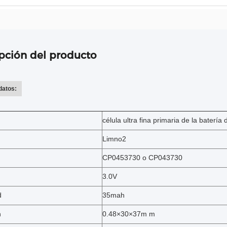
pción del producto
datos:
célula ultra fina primaria de la batería de
Limno2
CP0453730 o CP043730
3.0V
d
35mah
n
0.48×30×37m m