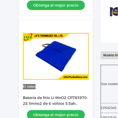
Obtenga el mejor precio
CP783970-2S
Modelo fin
Size model
El video
Batería de litio Li-MnO2 CP783970-
2S limno2 de 6 voltios 5.5ah
CP042345
batería blanda fábrica OEM
Obtenga el mejor precio
CP042529