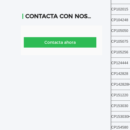
CP102015
CONTACTA CON NOSOTROS
CP104248
CP105050
CP105075
Contacta ahora
CP105256
CP124444
CP142828
CP142828
CP151220
CP153030
CP153030
CP154580