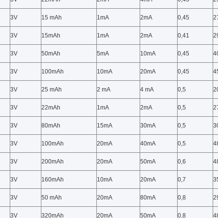
3V
15 mAh
1mA
2mA
0,45
2
3V
15mAh
1mA
2mA
0,41
2
3V
50mAh
5mA
10mA
0,45
4
3V
100mAh
10mA
20mA
0,45
4
3V
25 mAh
2 mA
4 mA
0,5
2
3V
22mAh
1mA
2mA
0,5
2
3V
80mAh
15mA
30mA
0,5
3
3V
100mAh
20mA
40mA
0,5
4
3V
200mAh
20mA
50mA
0,6
4
3V
160mAh
10mA
20mA
0,7
3
3V
50 mAh
20mA
80mA
0,8
2
3V
320mAh
20mA
50mA
0,8
4