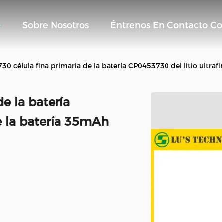
s
Sobre Nosotros
Éntrenos En Contacto C
0 célula fina primaria de la batería CP0453730 del litio ultraf
e la batería
de la batería 35mAh