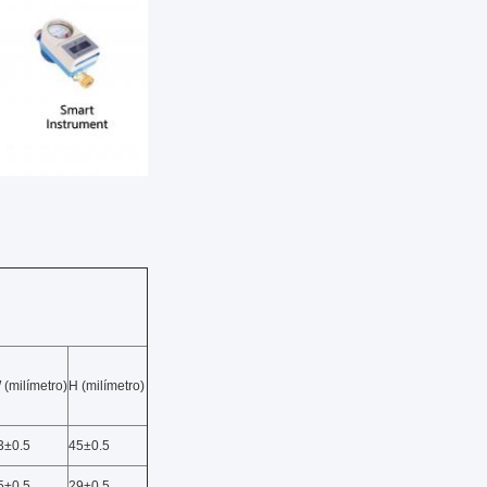
 (milímetro)
H (milímetro)
3±0.5
45±0.5
5±0.5
29±0.5