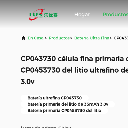
Hogar
Producto
En Casa.
>
Productos
>
Batería Ultra Fina
>
CP04373
CP043730 célula fina primaria d
CP0453730 del litio ultrafino 
3.0v
Batería ultrafina CP043730
batería primaria del litio de 35mAh 3.0v
Batería primaria CP0453730 del litio