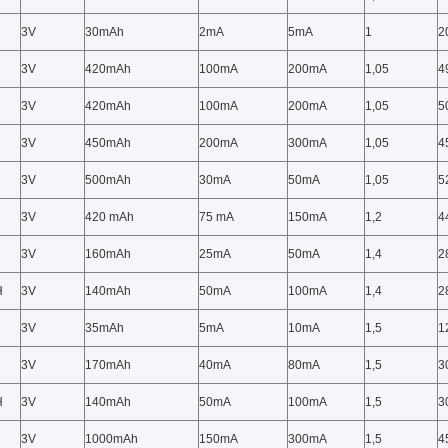
3V
30mAh
2mA
5mA
1
2
3V
420mAh
100mA
200mA
1,05
4
3V
420mAh
100mA
200mA
1,05
5
3V
450mAh
200mA
300mA
1,05
4
3V
500mAh
30mA
50mA
1,05
5
3V
420 mAh
75 mA
150mA
1,2
4
3V
160mAh
25mA
50mA
1,4
2
H
3V
140mAh
50mA
100mA
1,4
2
3V
35mAh
5mA
10mA
1,5
1
3V
170mAh
40mA
80mA
1,5
3
H
3V
140mAh
50mA
100mA
1,5
3
3V
1000mAh
150mA
300mA
1,5
4