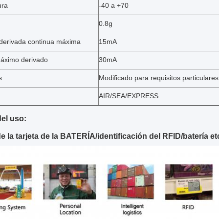
ura
-40 a +70
0.8g
 derivada continua máxima
15mA
máximo derivado
30mA
s
Modificado para requisitos particulares
AIR/SEA/EXPRESS
el uso:
de la tarjeta de la BATERÍA/identificación del RFID/batería e