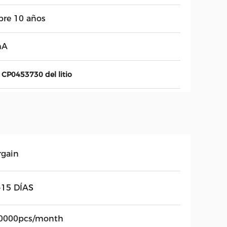
bre 10 años
mA
 CP0453730 del litio
rgain
-15 DÍAS
0000pcs/month