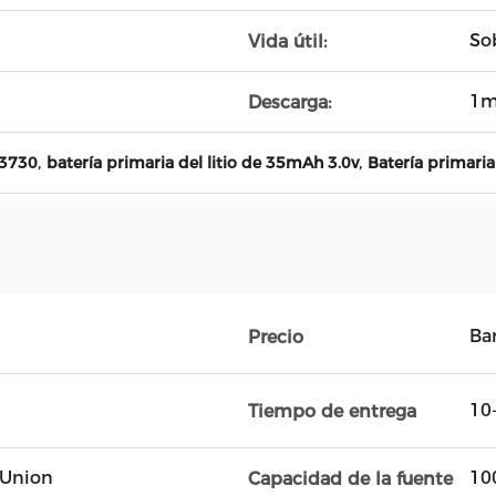
So
Vida útil:
1
Descarga:
,
,
43730
batería primaria del litio de 35mAh 3.0v
Batería primaria
Ba
Precio
10
Tiempo de entrega
n Union
10
Capacidad de la fuente