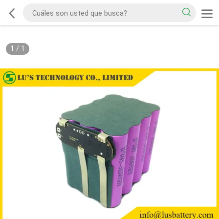
1
/
1