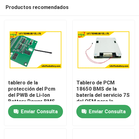
Productos recomendados
tablero de la
Tablero de PCM
protección del Pcm
18650 BMS de la
del PWB de Li-Ion
batería del servicio 7S
Hogar
Battery Power BMS
del OEM para la
del litio de 10S 36V
batería de iones de
Enviar Consulta
Enviar Consulta
15A
litio 18650
Productos
Sobre nosotros