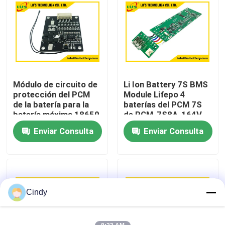
Viaje de la fábrica
Control de calidad
Módulo de circuito de
Li Ion Battery 7S BMS
Éntrenos en contacto con
protección del PCM
Module Lifepo 4
de la batería para la
baterías del PCM 7S
batería máxima 18650
de PCM-7S8A-164V
Noticias
de 4S- 7S 25A Li Ion
Enviar Consulta
Enviar Consulta
Lifepo 4
Casos
Batería del cloruro de tionil del litio
Cindy
Batería del dióxido del manganeso del litio